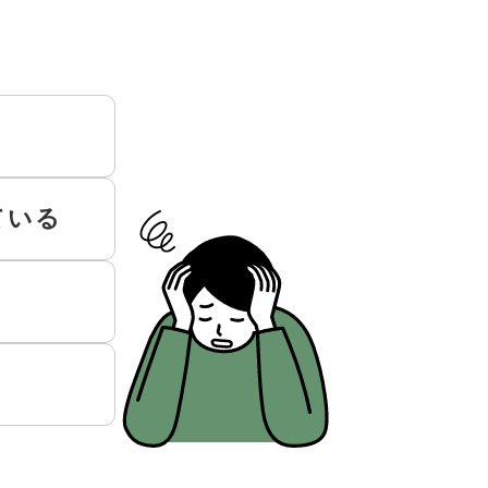
！
ている