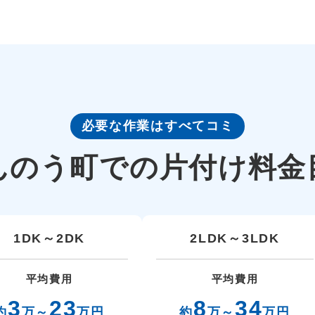
必要な作業はすべてコミ
んのう町での
片付け料金
1DK～2DK
2LDK～3LDK
平均費用
平均費用
3
23
8
34
約
万～
万円
約
万～
万円