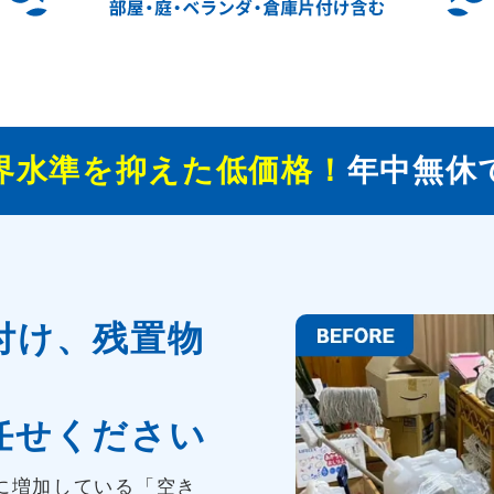
界水準を抑えた低価格！
年中無休
付け、残置物
任せください
に増加している「空き