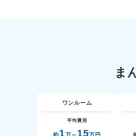
ま
ワンルーム
平均費用
1
15
約
万～
万円