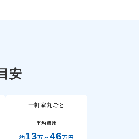
目安
一軒家丸ごと
平均費用
13
46
約
万～
万円