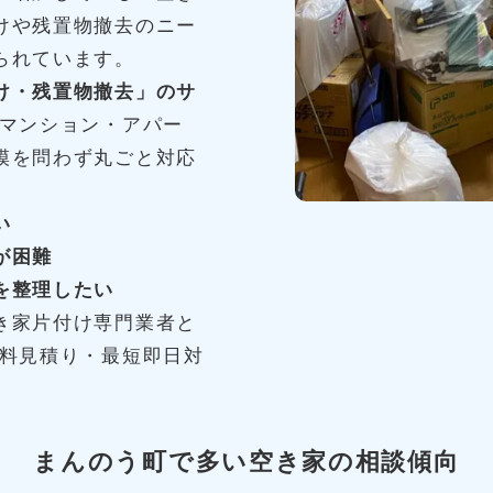
けや残置物撤去のニー
られています。
け・残置物撤去」のサ
マンション・アパー
模を問わず丸ごと対応
い
が困難
を整理したい
き家片付け専門業者と
無料見積り・最短即日対
まんのう町で多い空き家の相談傾向