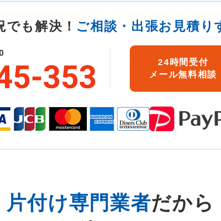
況でも解決！
ご相談・出張お見積り
0
24時間受付
メール無料相談
片付け
専門業者
だから