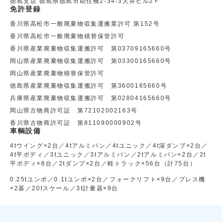
徳島支店 徳島県徳島市助任橋2-34-3大井ビル2Ｆ
免許登録
香川県高松市一般廃棄物収集運搬業許可 第152号
香川県高松市一般廃棄物積替保管許可
香川県産業廃棄物収集運搬許可 第03709165660号
岡山県産業廃棄物収集運搬許可 第03300165660号
岡山県産業廃棄物積替保管許可
徳島県産業廃棄物収集運搬許可 第3600165660号
兵庫県産業廃棄物収集運搬許可 第02804165660号
岡山県古物商許可証 第72102002163号
香川県古物商許可証 第811090000902号
車輌設備
4tウイング×2台／4tアルミバン／4tユニック／4t深ダンプ×2台／
4t平ボディ／3tユニック／3tアルミバン／2tアルミバン×2台／2t
平ボディ×8台／2tダンプ×2台／軽トラック×56台（計75台）
0.25tユンボ／0.1tユンボ×2台／フォークリフト×9台／プレス機
×2基／20tスケール／3t計量器×9台