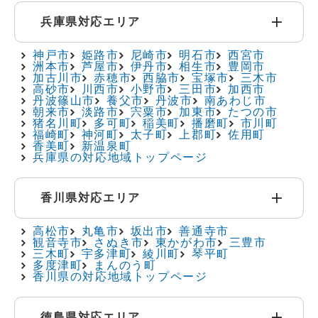
兵庫県対応エリア
神戸市
姫路市
尼崎市
明石市
西宮市
洲本市
芦屋市
伊丹市
相生市
豊岡市
加古川市
赤穂市
西脇市
宝塚市
三木市
高砂市
川西市
小野市
三田市
加西市
丹波篠山市
養父市
丹波市
南あわじ市
朝来市
淡路市
宍粟市
加東市
たつの市
猪名川町
多可町
稲美町
播磨町
市川町
福崎町
神河町
太子町
上郡町
佐用町
香美町
新温泉町
兵庫県の対応地域トップページ
香川県対応エリア
高松市
丸亀市
坂出市
善通寺市
観音寺市
さぬき市
東かがわ市
三豊市
三木町
宇多津町
綾川町
琴平町
多度津町
まんのう町
香川県の対応地域トップページ
徳島県対応エリア