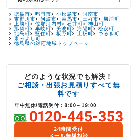
徳島市
鳴門市
小松島市
阿南市
吉野川市
阿波市
美馬市
三好市
勝浦町
上勝町
佐那河内村
石井町
神山町
那賀町
牟岐町
美波町
海陽町
松茂町
北島町
藍住町
板野町
上板町
つるぎ町
東みよし町
徳島県の対応地域トップページ
どのような状況でも解決！
ご相談・出張お見積りすべて無
料です
年中無休/電話受付：8:00～19:00
24時間受付
メール無料相談