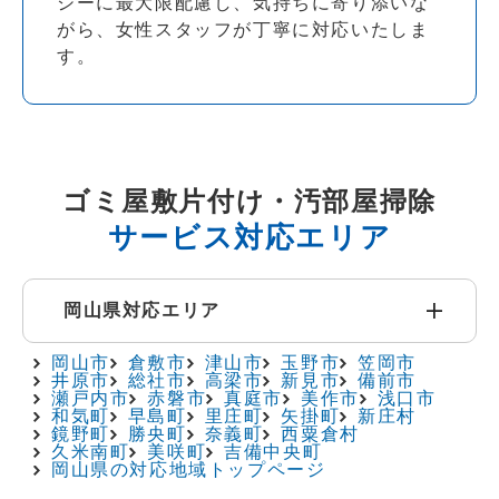
シーに最大限配慮し、気持ちに寄り添いな
がら、女性スタッフが丁寧に対応いたしま
す。
ゴミ屋敷片付け・汚部屋掃除
サービス対応エリア
岡山県対応エリア
岡山市
倉敷市
津山市
玉野市
笠岡市
井原市
総社市
高梁市
新見市
備前市
瀬戸内市
赤磐市
真庭市
美作市
浅口市
和気町
早島町
里庄町
矢掛町
新庄村
鏡野町
勝央町
奈義町
西粟倉村
久米南町
美咲町
吉備中央町
岡山県の対応地域トップページ